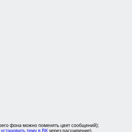
оего фона можно поменять цвет сообщений);
о
установить тему в ВК
через расширение).