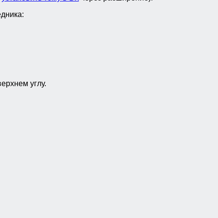
едника:
ерхнем углу.