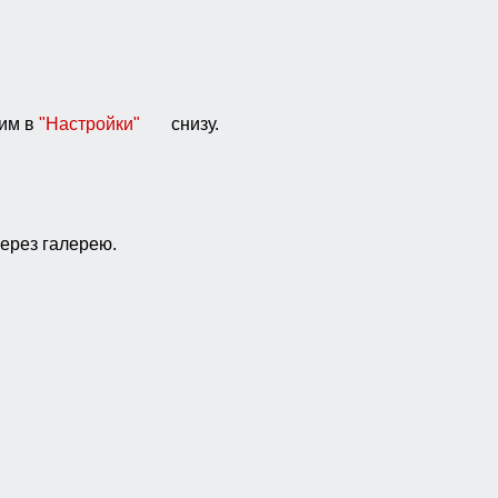
дим в
"Настройки"
снизу.
ерез галерею.