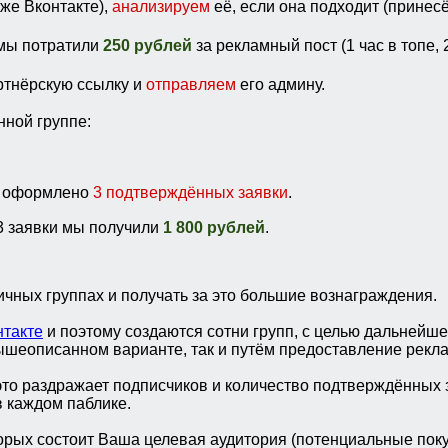
рже Вконтакте),
анализируем
её, если она подходит (принес
мы потратили
250 рублей
за рекламный пост (1 час в топе, 
ртнёрскую ссылку и
отправляем
его админу.
нной группе:
ло оформлено
3 подтверждённых заявки
.
 3 заявки мы получили
1 800 рублей
.
чных группах и получать за это большие вознаграждения.
нтакте
и поэтому создаются сотни групп, с целью дальнейш
вышеописанном варианте, так и путём предоставление рек
 это раздражает подписчиков и количество подтверждённых
в каждом паблике.
орых состоит Ваша целевая аудитория (потенциальные поку