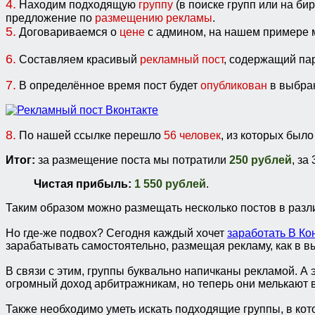
4.
Находим подходящую
группу
(в поиске групп или на би
предложение по
размещению рекламы
.
5.
Договариваемся о
цене
с админом, на нашем примере 
6.
Составляем красивый
рекламный пост
, содержащий па
7.
В определённое время пост будет
опубликован
в выбра
8.
По нашей ссылке перешло
56 человек
, из которых бы
Итог:
за размещение поста мы потратили
250 рублей
, за
Чистая прибыль:
1 550 рублей
.
Таким образом можно размещать несколько постов в разли
Но где-же подвох? Сегодня каждый хочет
заработать В Ко
зарабатывать самостоятельно, размещая рекламу, как в 
В связи с этим, группы буквально напичканы рекламой. А
огромный доход арбитражникам, но теперь они мелькают 
Также необходимо уметь искать подходящие группы, в кот