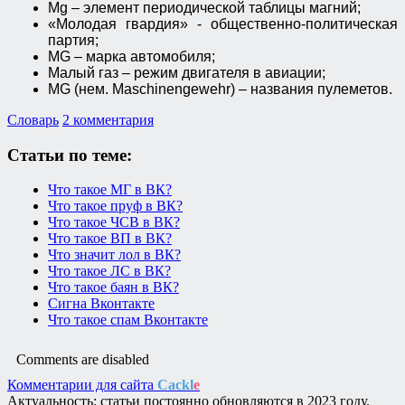
Mg – элемент периодической таблицы магний;
«Молодая гвардия» - общественно-политическая
партия;
MG – марка автомобиля;
Малый газ – режим двигателя в авиации;
MG (нем. Maschinengewehr) – названия пулеметов.
Словарь
2 комментария
Статьи по теме:
Что такое МГ в ВК?
Что такое пруф в ВК?
Что такое ЧСВ в ВК?
Что такое ВП в ВК?
Что значит лол в ВК?
Что такое ЛС в ВК?
Что такое баян в ВК?
Сигна Вконтакте
Что такое спам Вконтакте
Comments are disabled
Комментарии для сайта
Cackl
e
Актуальность: статьи постоянно обновляются в 2023 году.