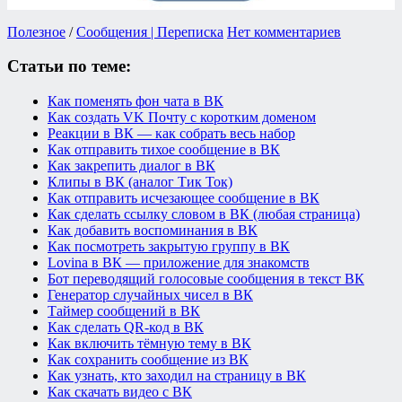
Полезное
/
Сообщения | Переписка
Нет комментариев
Статьи по теме:
Как поменять фон чата в ВК
Как создать VK Почту с коротким доменом
Реакции в ВК — как собрать весь набор
Как отправить тихое сообщение в ВК
Как закрепить диалог в ВК
Клипы в ВК (аналог Тик Ток)
Как отправить исчезающее сообщение в ВК
Как сделать ссылку словом в ВК (любая страница)
Как добавить воспоминания в ВК
Как посмотреть закрытую группу в ВК
Lovina в ВК — приложение для знакомств
Бот переводящий голосовые сообщения в текст ВК
Генератор случайных чисел в ВК
Таймер сообщений в ВК
Как сделать QR-код в ВК
Как включить тёмную тему в ВК
Как сохранить сообщение из ВК
Как узнать, кто заходил на страницу в ВК
Как скачать видео с ВК