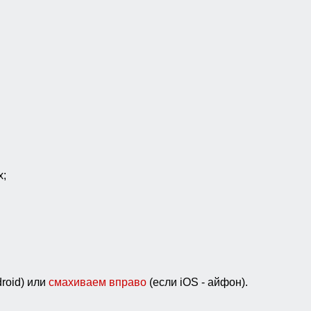
х;
roid) или
смахиваем вправо
(если iOS - айфон).