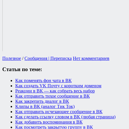
Полезное
/
Сообщения | Переписка
Нет комментариев
Статьи по теме:
Как поменять фон чата в ВК
Как создать VK Почту с коротким доменом
Реакции в ВК — как собрать весь набор
Как отправить тихое сообщение в ВК
Как закрепить диалог в ВК
Клипы в ВК (аналог Тик Ток)
Как отправить исчезающее сообщение в ВК
Как сделать ссылку словом в ВК (любая страница)
Как добавить воспоминания в ВК
Как посмотреть закрытую группу в ВК