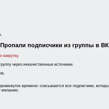
ы.
Пропали подписчики из группы в ВК
 накрутку
.
группу через некачественные источники.
ов.
промежуток времени: списываются все подписчики, котор
у желанию.