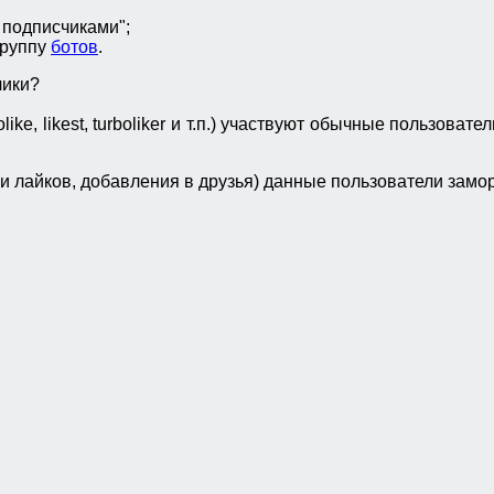
подписчиками";
группу
ботов
.
чики?
olike, likest, turboliker и т.п.) участвуют обычные пользов
ки лайков, добавления в друзья) данные пользователи замо