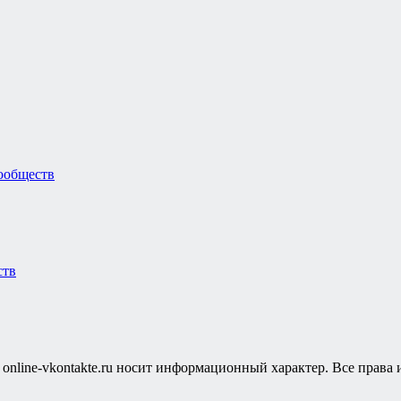
ообществ
ств
т online-vkontakte.ru носит информационный характер. Все прав