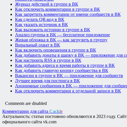
Журнал действий в группе в ВК
Как отключить комментарии в группе в ВК
Как запретить комментарии от имени сообществ в ВК
Как сделать QR-код в ВК
Как указать источник в ВК
Как выложить историю в группе в ВК
Анализ группы в ВК — бесплатное приложение
Живая обложка в ВК — как загрузить в группу
Виральный охват в ВК
Как включить оповещения в группе в ВК
Как добавить донаты в шапку в ВК — приложение для с
Как настроить RSS в группе в ВК
Как добавить адреса и время работы в группе в ВК
Как добавить главную кнопку сообщества в ВК
Вакансии в группе в ВК — приложение для сообществ
Лучшее время для постинга в ВК
Анонимные сообщения в ВК — приложение для сообще
Как отключить комментарии к отдельной записи в ВК
Comments are disabled
Комментарии для сайта
Cackl
e
Актуальность: статьи постоянно обновляются в 2023 году. Сай
официального сайта vk.com