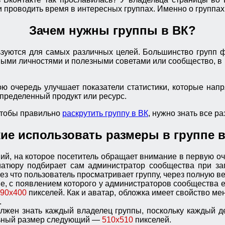
 проводить время в интересных группах. Именно о группах 
Зачем нужны группы в ВК?
ользуются для самых различных целей. Большинство групп
есными личностями и полезными советами или сообщество,
вою очередь улучшает показатели статистики, которые на
определенный продукт или ресурс.
 чтобы правильно
раскрутить группу в ВК
, нужно знать все р
кие использовать размеры в группе в
й, на которое посетитель обращает внимание в первую оч
атюру подбирает сам администратор сообщества при заг
ерез что пользователь просматривает группу, через полную 
е, с появлением которого у администраторов сообщества 
590х400
пикселей. Как и аватар, обложка имеет свойство м
.
олжен знать каждый владелец группы, поскольку каждый д
льный размер следующий —
510х510
пикселей.