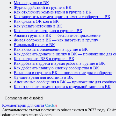
Меню группы в ВК
Журнал действий в группе в ВК
Как отключить комментарии в группе в ВК
Как запретить комментарии от имени сообществ в ВК
Как сделать QR-код в ВК
Как указать источник в ВК
Как выложить историю в группе в ВК
Анализ группы в ВК — бесплатное приложение
Живая обложка в ВК — как загрузить в группу
Виральный охват в ВК
Как включить оповещения в группе в ВК
Как добавить донаты в шапку в ВК — приложение для с
Как настроить RSS в группе в ВК
Как добавить адреса и время работы в группе в ВК
Как добавить главную кнопку сообщества в ВК
Вакансии в группе в ВК — приложение для сообществ
Лучшее время для постинга в ВК
Анонимные сообщения в ВК — приложение для сообще
Как отключить комментарии к отдельной записи в ВК
Comments are disabled
Комментарии для сайта
Cackl
e
Актуальность: статьи постоянно обновляются в 2023 году. Сай
официального сайта vk.com