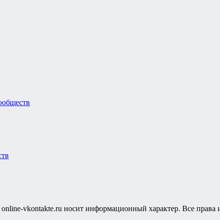
ообществ
ств
т online-vkontakte.ru носит информационный характер. Все прав