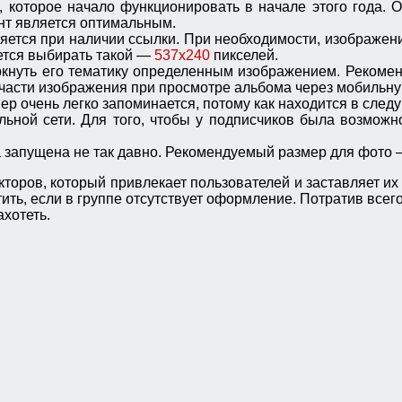
которое начало функционировать в начале этого года. 
ант является оптимальным.
яется при наличии ссылки. При необходимости, изображени
ется выбирать такой —
537х240
пикселей.
еркнуть его тематику определенным изображением. Реком
й части изображения при просмотре альбома через мобильн
р очень легко запоминается, потому как находится в сле
ной сети. Для того, чтобы у подписчиков была возможно
а запущена не так давно. Рекомендуемый размер для фото 
кторов, который привлекает пользователей и заставляет и
ить, если в группе отсутствует оформление. Потратив всего
ахотеть.