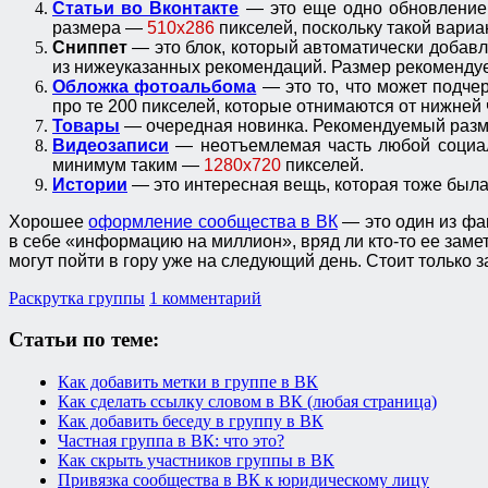
Статьи во Вконтакте
— это еще одно обновление, 
размера —
510х286
пикселей, поскольку такой вари
Сниппет
— это блок, который автоматически добавл
из нижеуказанных рекомендаций. Размер рекоменду
Обложка фотоальбома
— это то, что может подч
про те 200 пикселей, которые отнимаются от нижне
Товары
— очередная новинка. Рекомендуемый разме
Видеозаписи
— неотъемлемая часть любой социаль
минимум таким —
1280х720
пикселей.
Истории
— это интересная вещь, которая тоже был
Хорошее
оформление сообщества в ВК
— это один из фа
в себе «информацию на миллион», вряд ли кто-то ее замет
могут пойти в гору уже на следующий день. Стоит только з
Раскрутка группы
1 комментарий
Статьи по теме:
Как добавить метки в группе в ВК
Как сделать ссылку словом в ВК (любая страница)
Как добавить беседу в группу в ВК
Частная группа в ВК: что это?
Как скрыть участников группы в ВК
Привязка сообщества в ВК к юридическому лицу